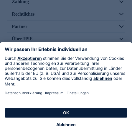
Zahlung
Rechtliches
Partner
Über HSE
Im TV
HSE International
Versand durch
Folge uns
AGB
Datenschutz
Impressum
Alle Rechte vorbehalten. Alle Preise inkl. gesetzlicher MwSt., zzgl. Versandkosten.