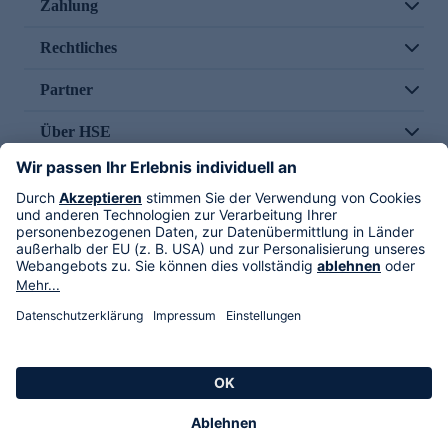
Zahlung
Rechtliches
Partner
Über HSE
Im TV
HSE International
Versand durch
Folge uns
AGB
Datenschutz
Impressum
Alle Rechte vorbehalten. Alle Preise inkl. gesetzlicher MwSt., zzgl. Versandkosten.