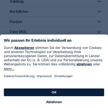
Zahlung
Rechtliches
Partner
Über HSE
Im TV
HSE International
Versand durch
Folge uns
AGB
Datenschutz
Impressum
Alle Rechte vorbehalten. Alle Preise inkl. gesetzlicher MwSt., zzgl. Versandkosten.