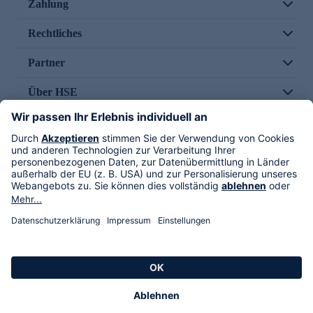
Zahlung
Rechtliches
Partner
Über HSE
Im TV
HSE International
Versand durch
Folge uns
AGB
Datenschutz
Impressum
Alle Rechte vorbehalten. Alle Preise inkl. gesetzlicher MwSt., zzgl. Versandkosten.