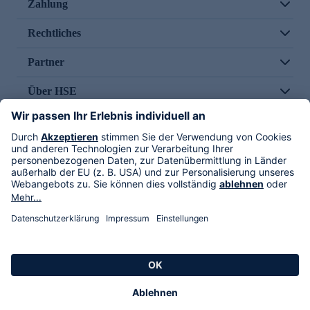
Zahlung
Rechtliches
Partner
Über HSE
Im TV
HSE International
Versand durch
Folge uns
AGB
Datenschutz
Impressum
Alle Rechte vorbehalten. Alle Preise inkl. gesetzlicher MwSt., zzgl. Versandkosten.