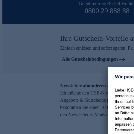
Gebührenfreie Bestell-Hotlin
0800 29 888 88
Ihre Gutschein-Vorteile a
Einfach einlösen und sofort sparen. F
1
Alle Gutscheinbedingungen
Newsletter abonnieren – 10 € Gutsch
Ich möchte den HSE-Newsletter abonni
Angebote & Gutscheine per E-Mail erh
bekommen Sie einen 10 € Gutschein. Ei
den Newsletter-E-Mails möglich.