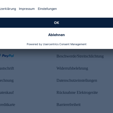
Kundenbewertung
ahlung
Rechtliches
Beschwerde/Streitschlichtung
astschrift
Widerrufsbelehrung
echnung
Datenschutzeinstellungen
atenkauf
Rücknahme Elektrogeräte
reditkarte
Barrierefreiheit