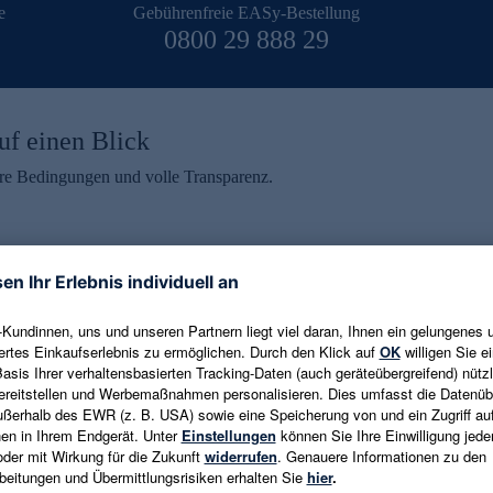
e
Gebührenfreie EASy-Bestellung
0800 29 888 29
uf einen Blick
aire Bedingungen und volle Transparenz.
ein erhalten
eren und aktuelle Trends,
E-Mail-Adresse eingeben
alten. Als Dankeschön
ne Abmeldung ist jederzeit in
Es gelten die
Datenschutzrichtlinien
un