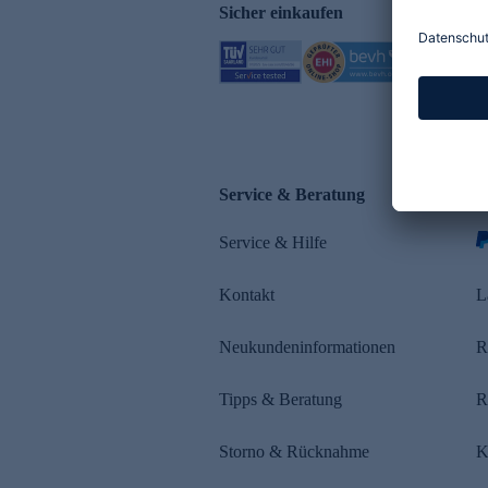
Sicher einkaufen
Service & Beratung
Z
Service & Hilfe
s
Kontakt
L
Neukundeninformationen
R
Tipps & Beratung
R
Storno & Rücknahme
K