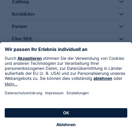
Zahlung
Rechtliches
Partner
Über HSE
Im TV
HSE International
Versand durch
Folge uns
AGB
Datenschutz
Impressum
Alle Rechte vorbehalten. Alle Preise inkl. gesetzlicher MwSt., zzgl. Versandkosten.