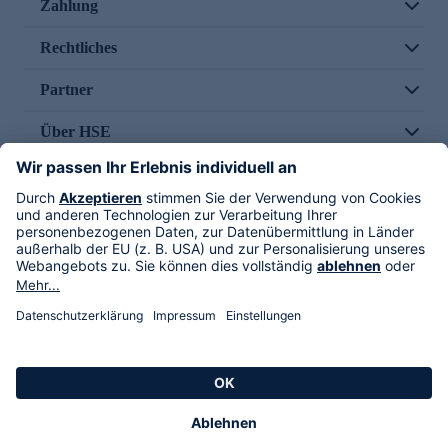
Zahlung
Rechtliches
Partner
Über HSE
Im TV
HSE International
Versand durch
Folge uns
AGB
Datenschutz
Impressum
Alle Rechte vorbehalten. Alle Preise inkl. gesetzlicher MwSt., zzgl. Versandkosten.