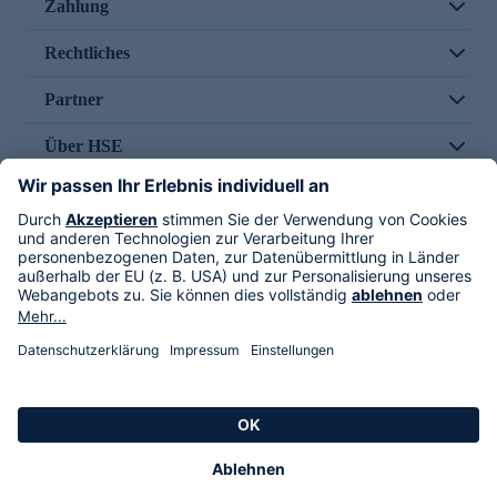
Zahlung
Rechtliches
Partner
Über HSE
Im TV
HSE International
Versand durch
Folge uns
AGB
Datenschutz
Impressum
Alle Rechte vorbehalten. Alle Preise inkl. gesetzlicher MwSt., zzgl. Versandkosten.