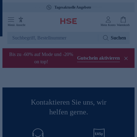
Gebührenfreie Hotline 0800 29 888 88
Tagesaktuelle Angebote
Menü
Ansicht
Mein Konto
Warenkorb
Suchen
Bis zu -60% auf Mode und -20%
Gutschein aktivieren
on top!
Kontaktieren Sie uns, wir
helfen gerne.