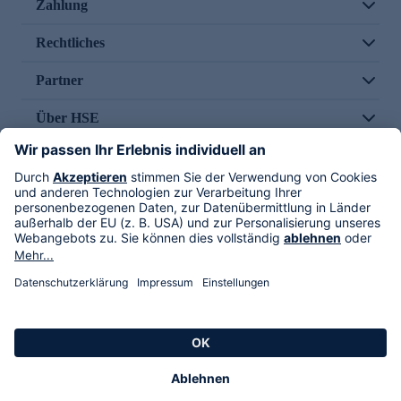
Zahlung
Rechtliches
Partner
Über HSE
Im TV
HSE International
Versand durch
Folge uns
AGB
Datenschutz
Impressum
Alle Rechte vorbehalten. Alle Preise inkl. gesetzlicher MwSt., zzgl. Versandkosten.