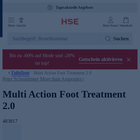
Tagesaktuelle Angebote
Menü
Ansicht
Mein Konto
Warenkorb
Suchen
Bis zu -60% auf Mode und -20%
Gutschein aktivieren
on top!
Fußpflege
Multi Action Foot Treatment 2.0
Peter Schmidinger More than Ampoules+
Multi Action Foot Treatment
2.0
483817