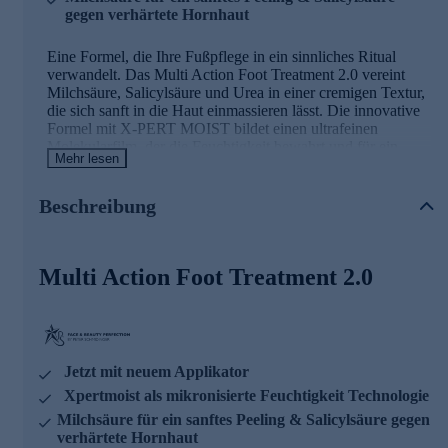
gegen verhärtete Hornhaut
Eine Formel, die Ihre Fußpflege in ein sinnliches Ritual
verwandelt. Das Multi Action Foot Treatment 2.0 vereint
Milchsäure, Salicylsäure und Urea in einer cremigen Textur,
die sich sanft in die Haut einmassieren lässt. Die innovative
Formel mit X-PERT MOIST bildet einen ultrafeinen
Molekularfilm, der die Feuchtigkeit bewahrt und für ein
Mehr lesen
geschmeidiges Hautgefühl sorgt. Täglich angewendet,
verleiht die Pflege Ihren Füßen spürbare Geschmeidigkeit
und ein gepflegtes Erscheinungsbild.
Beschreibung
Multi Action Foot Treatment 2.0
Jetzt mit neuem Applikator
Xpertmoist als mikronisierte Feuchtigkeit Technologie
Milchsäure für ein sanftes Peeling & Salicylsäure gegen
verhärtete Hornhaut