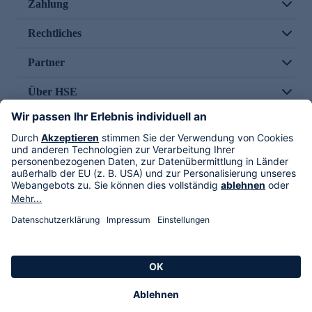
Zahlung
Rechtliches
Partner
Über HSE
Im TV
HSE International
Versand durch
Folge uns
AGB
Datenschutz
Impressum
Alle Rechte vorbehalten. Alle Preise inkl. gesetzlicher MwSt., zzgl. Versandkosten.