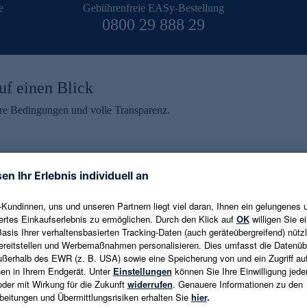
e
Gebührenfreie EASy-Bestellung
0800 29 888 29
uf einen Blick
aire Bedingungen und volle Transparenz.
ein erhalten
eren und aktuelle Trends,
E-Mail-Adresse eingeben
alten. Als Dankeschön
ne Abmeldung ist jederzeit in
Es gelten die
Datenschutzrichtlinien
un