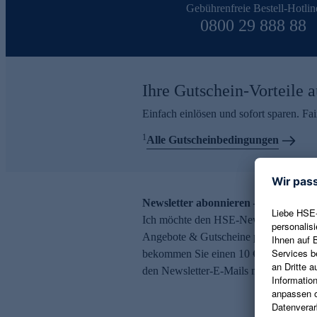
Gebührenfreie Bestell-Hotlin
0800 29 888 88
Ihre Gutschein-Vorteile a
Einfach einlösen und sofort sparen. F
1
Alle Gutscheinbedingungen
Newsletter abonnieren – 10 € Gutsch
Ich möchte den HSE-Newsletter abonni
Angebote & Gutscheine per E-Mail erh
bekommen Sie einen 10 € Gutschein. Ei
den Newsletter-E-Mails möglich.