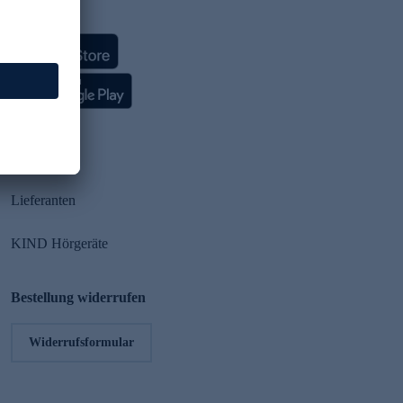
HSE App
Partner
Lieferanten
KIND Hörgeräte
Bestellung widerrufen
Widerrufsformular