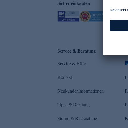
Sicher einkaufen
Service & Beratung
Z
Service & Hilfe
s
Kontakt
L
Neukundeninformationen
R
Tipps & Beratung
R
Storno & Rücknahme
K