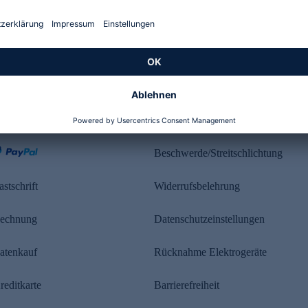
Kundenbewertung
ahlung
Rechtliches
Beschwerde/Streitschlichtung
astschrift
Widerrufsbelehrung
echnung
Datenschutzeinstellungen
atenkauf
Rücknahme Elektrogeräte
reditkarte
Barrierefreiheit