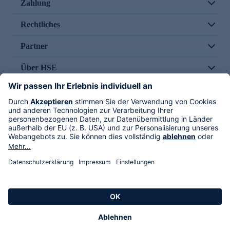
Zahlung
Rechtliches
Partner
Über HSE
Im TV
HSE International
Versand durch
Folge uns
AGB
Datenschutz
Impressum
Alle Rechte vorbehalten. Alle Preise inkl. gesetzlicher MwSt., zzgl. Versandkosten.