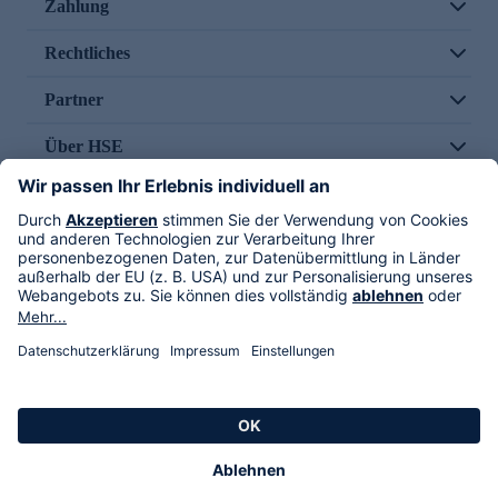
Zahlung
Rechtliches
Partner
Über HSE
Im TV
HSE International
Versand durch
Folge uns
AGB
Datenschutz
Impressum
Alle Rechte vorbehalten. Alle Preise inkl. gesetzlicher MwSt., zzgl. Versandkosten.