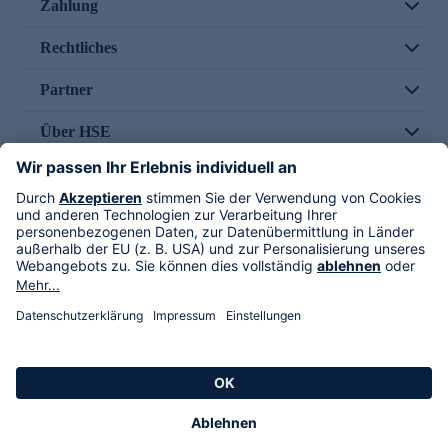
Zahlung
Rechtliches
Partner
Über HSE
Im TV
HSE International
Versand durch
Folge uns
AGB
Datenschutz
Impressum
Alle Rechte vorbehalten. Alle Preise inkl. gesetzlicher MwSt., zzgl. Versandkosten.