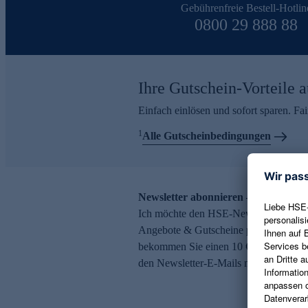
Gebührenfreie Bestell-Hotlin
0800 29 888 88
Ihre Gutschein-Vorteile a
Einfach einlösen und sofort sparen. F
1
Alle Gutscheinbedingungen
Newsletter abonnieren – 10 € Gutsch
Ich möchte den HSE-Newsletter abonni
Angebote & Gutscheine per E-Mail erh
bekommen Sie einen 10 € Gutschein. Ei
den Newsletter-E-Mails möglich.