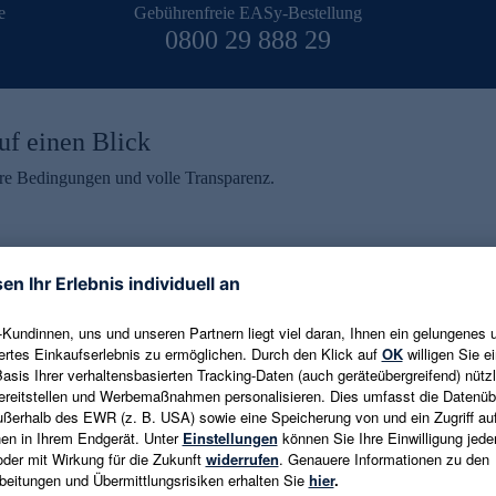
e
Gebührenfreie EASy-Bestellung
0800 29 888 29
uf einen Blick
aire Bedingungen und volle Transparenz.
ein erhalten
eren und aktuelle Trends,
E-Mail-Adresse eingeben
alten. Als Dankeschön
ne Abmeldung ist jederzeit in
Es gelten die
Datenschutzrichtlinien
un