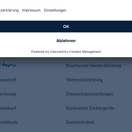
Kundenbewertung
ahlung
Rechtliches
Beschwerde/Streitschlichtung
astschrift
Widerrufsbelehrung
echnung
Datenschutzeinstellungen
atenkauf
Rücknahme Elektrogeräte
reditkarte
Barrierefreiheit