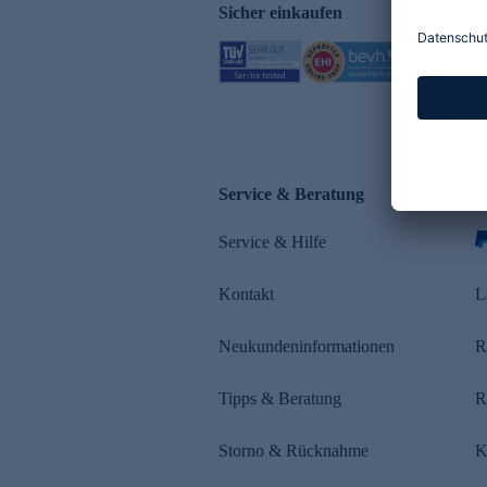
Sicher einkaufen
Service & Beratung
Z
Service & Hilfe
s
Kontakt
L
Neukundeninformationen
R
Tipps & Beratung
R
Storno & Rücknahme
K