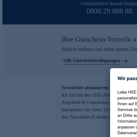
Gebührenfreie Bestell-Hotlin
0800 29 888 88
Ihre Gutschein-Vorteile a
Einfach einlösen und sofort sparen. F
1
Alle Gutscheinbedingungen
Newsletter abonnieren – 10 € Gutsch
Ich möchte den HSE-Newsletter abonni
Angebote & Gutscheine per E-Mail erh
bekommen Sie einen 10 € Gutschein. Ei
den Newsletter-E-Mails möglich.