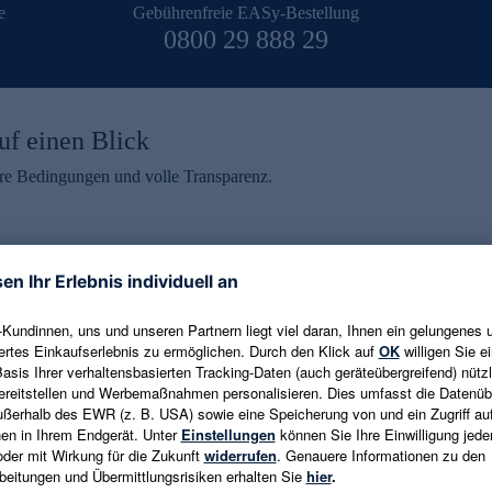
e
Gebührenfreie EASy-Bestellung
0800 29 888 29
uf einen Blick
aire Bedingungen und volle Transparenz.
ein erhalten
eren und aktuelle Trends,
E-Mail-Adresse eingeben
alten. Als Dankeschön
ne Abmeldung ist jederzeit in
Es gelten die
Datenschutzrichtlinien
un