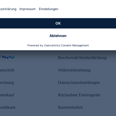
Kundenbewertung
ahlung
Rechtliches
Beschwerde/Streitschlichtung
astschrift
Widerrufsbelehrung
echnung
Datenschutzeinstellungen
atenkauf
Rücknahme Elektrogeräte
reditkarte
Barrierefreiheit