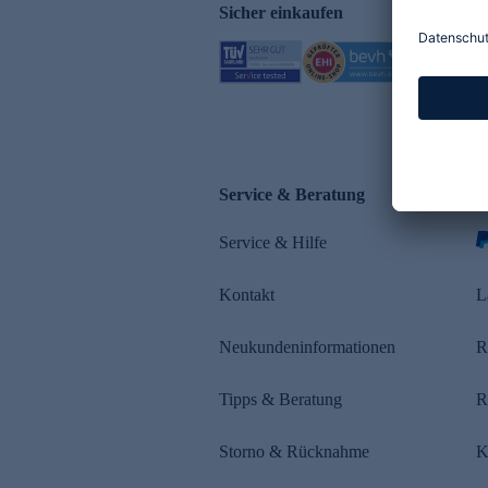
Sicher einkaufen
Service & Beratung
Z
Service & Hilfe
s
Kontakt
L
Neukundeninformationen
R
Tipps & Beratung
R
Storno & Rücknahme
K