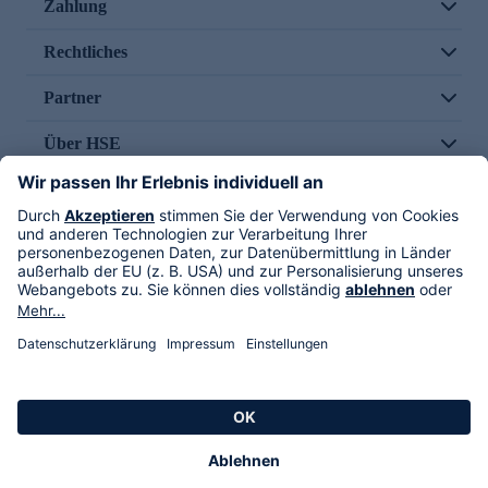
Zahlung
Rechtliches
Partner
Über HSE
Im TV
HSE International
Versand durch
Folge uns
AGB
Datenschutz
Impressum
Alle Rechte vorbehalten. Alle Preise inkl. gesetzlicher MwSt., zzgl. Versandkosten.