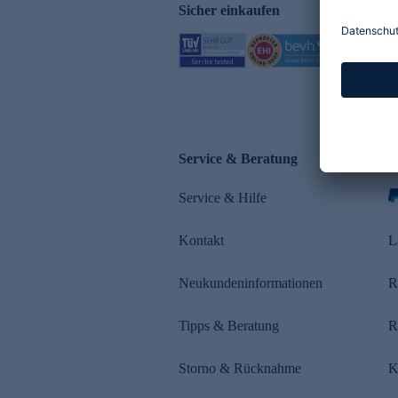
Sicher einkaufen
Service & Beratung
Z
Service & Hilfe
Kontakt
L
Neukundeninformationen
R
Tipps & Beratung
R
Storno & Rücknahme
K