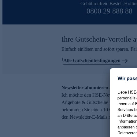
Gebührenfreie Bestell-Hotlin
0800 29 888 88
Ihre Gutschein-Vorteile a
Einfach einlösen und sofort sparen. F
1
Alle Gutscheinbedingungen
Newsletter abonnieren – 10 € Gutsch
Ich möchte den HSE-Newsletter abonni
Angebote & Gutscheine per E-Mail erh
bekommen Sie einen 10 € Gutschein. Ei
den Newsletter-E-Mails möglich.