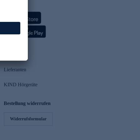
HSE App
Partner
Lieferanten
KIND Hörgeräte
Bestellung widerrufen
Widerrufsformular