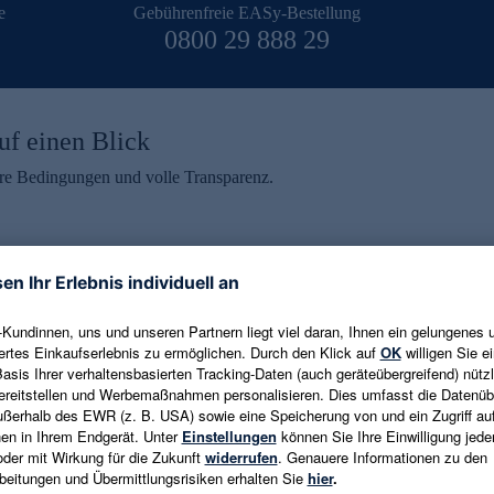
e
Gebührenfreie EASy-Bestellung
0800 29 888 29
uf einen Blick
aire Bedingungen und volle Transparenz.
ein erhalten
eren und aktuelle Trends,
E-Mail-Adresse eingeben
alten. Als Dankeschön
ne Abmeldung ist jederzeit in
Es gelten die
Datenschutzrichtlinien
un