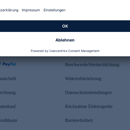
Kundenbewertung
ahlung
Rechtliches
Beschwerde/Streitschlichtung
astschrift
Widerrufsbelehrung
echnung
Datenschutzeinstellungen
atenkauf
Rücknahme Elektrogeräte
reditkarte
Barrierefreiheit