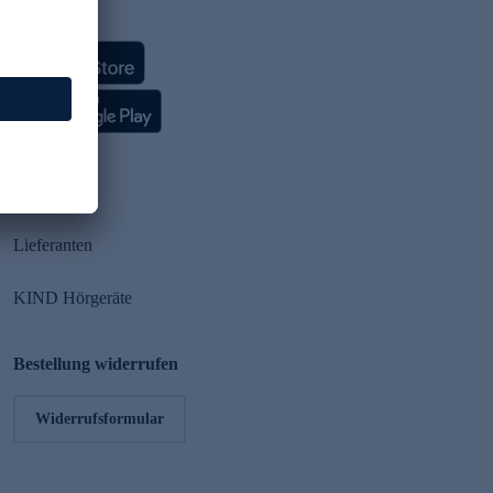
HSE App
Partner
Lieferanten
KIND Hörgeräte
Bestellung widerrufen
Widerrufsformular