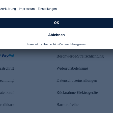
Kundenbewertung
ahlung
Rechtliches
Beschwerde/Streitschlichtung
astschrift
Widerrufsbelehrung
echnung
Datenschutzeinstellungen
atenkauf
Rücknahme Elektrogeräte
reditkarte
Barrierefreiheit