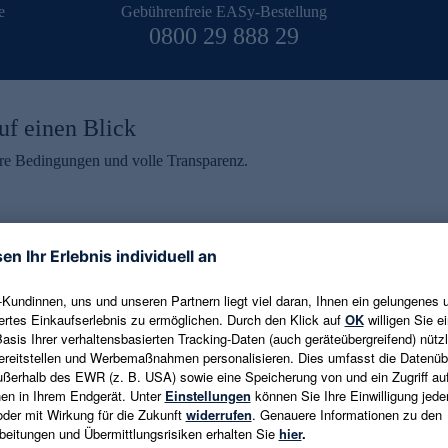
e
Gebührenfreie EASy-Bestellung
0800 29 888 29
uf einen Blick
aire Bedingungen und volle Transparenz.
ein erhalten
eren und aktuelle Trends,
E-Mail-Adresse eingeben
alten. Als Dankeschön
ne Abmeldung ist jederzeit in
Es gelten die
Datenschutzrichtlinien
un