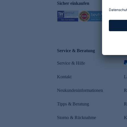
Sicher einkaufen
Service & Beratung
Z
Service & Hilfe
s
Kontakt
L
Neukundeninformationen
R
Tipps & Beratung
R
Storno & Rücknahme
K