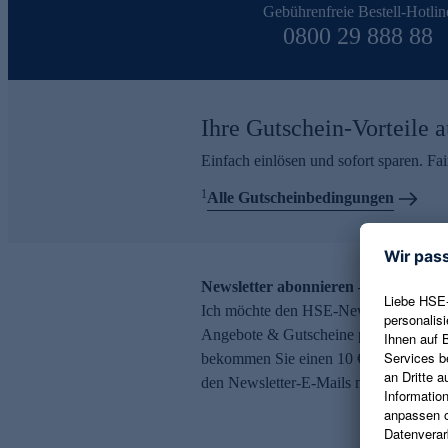
Gebührenfreie Bestell-Hotlin
0800 29 888 88
Ihre Gutschein-Vorteile a
Einfach einlösen und sofort sparen. F
1
Alle Gutscheinbedingungen
Newsletter abonnieren – 10 € Gutsch
Ich möchte den HSE-Newsletter abonni
Angebote & Gutscheine per E-Mail erh
bekommen Sie einen 10 € Gutschein. Ei
den Newsletter-E-Mails möglich.