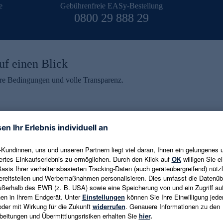
e
Gebührenfreie EASy-Bestellung
0800 29 888 29
uf einen Blick
aire Bedingungen und volle Transparenz.
ein erhalten
eren und aktuelle Trends,
E-Mail-Adresse eingeben
alten. Als Dankeschön
ne Abmeldung ist jederzeit in
Es gelten die
Datenschutzrichtlinien
un