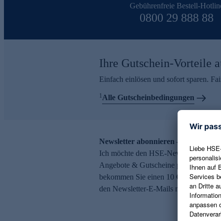
Gebührenfreie Bestell-Hotlin
0800 29 888 88
Ihre Gutschein-Vorteile a
Einfach einlösen und sofort sparen. F
1
Alle Gutscheinbedingungen
Newsletter abonnieren – 10 € Gutsch
Ich möchte den HSE-Newsletter abonni
Angebote & Gutscheine per E-Mail erh
bekommen Sie einen 10 € Gutschein. Ei
den Newsletter-E-Mails möglich.