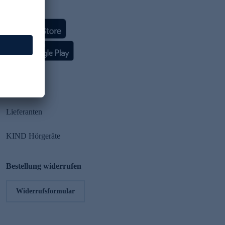
HSE App
Partner
Lieferanten
KIND Hörgeräte
Bestellung widerrufen
Widerrufsformular