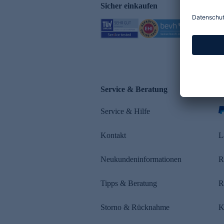
Sicher einkaufen
Service & Beratung
Z
Service & Hilfe
Kontakt
L
Neukundeninformationen
R
Tipps & Beratung
R
Storno & Rücknahme
K