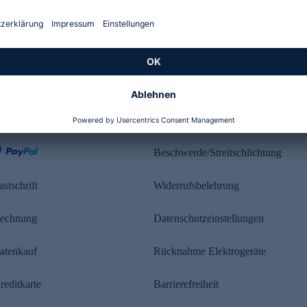
Kundenbewertung
ahlung
Rechtliches
Beschwerde/Streitschlichtung
astschrift
Widerrufsbelehrung
echnung
Datenschutzeinstellungen
atenkauf
Rücknahme Elektrogeräte
reditkarte
Barrierefreiheit