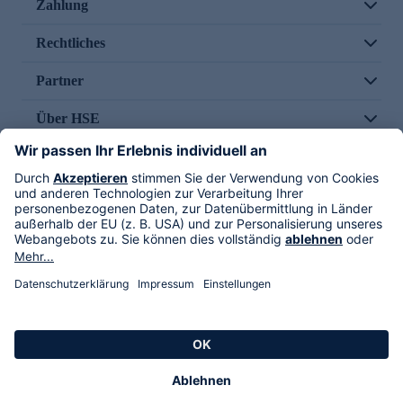
Zahlung
Rechtliches
Partner
Über HSE
Im TV
HSE International
Versand durch
Folge uns
AGB
Datenschutz
Impressum
Alle Rechte vorbehalten. Alle Preise inkl. gesetzlicher MwSt., zzgl. Versandkosten.