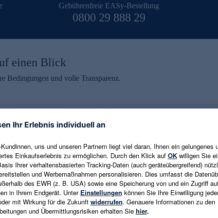
e
Gebührenfreie EASy-Bestellung
0800 29 888 29
uf einen Blick
aire Bedingungen und volle Transparenz.
ein erhalten
eren und aktuelle Trends,
E-Mail-Adresse eingeben
alten. Als Dankeschön
ne Abmeldung ist jederzeit in
Es gelten die
Datenschutzrichtlinien
un