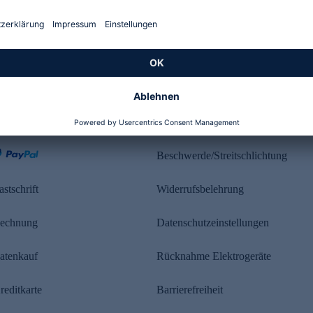
Kundenbewertung
ahlung
Rechtliches
Beschwerde/Streitschlichtung
astschrift
Widerrufsbelehrung
echnung
Datenschutzeinstellungen
atenkauf
Rücknahme Elektrogeräte
reditkarte
Barrierefreiheit