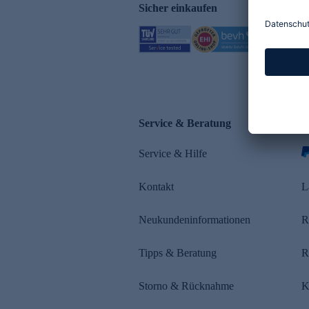
Sicher einkaufen
Service & Beratung
Z
Service & Hilfe
s
Kontakt
L
Neukundeninformationen
R
Tipps & Beratung
R
Storno & Rücknahme
K