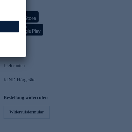
HSE App
Partner
Lieferanten
KIND Hörgeräte
Bestellung widerrufen
Widerrufsformular