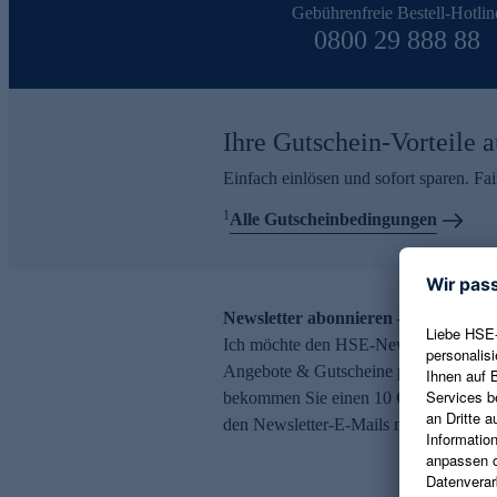
Gebührenfreie Bestell-Hotlin
0800 29 888 88
Ihre Gutschein-Vorteile a
Einfach einlösen und sofort sparen. F
1
Alle Gutscheinbedingungen
Newsletter abonnieren – 10 € Gutsch
Ich möchte den HSE-Newsletter abonni
Angebote & Gutscheine per E-Mail erh
bekommen Sie einen 10 € Gutschein. Ei
den Newsletter-E-Mails möglich.