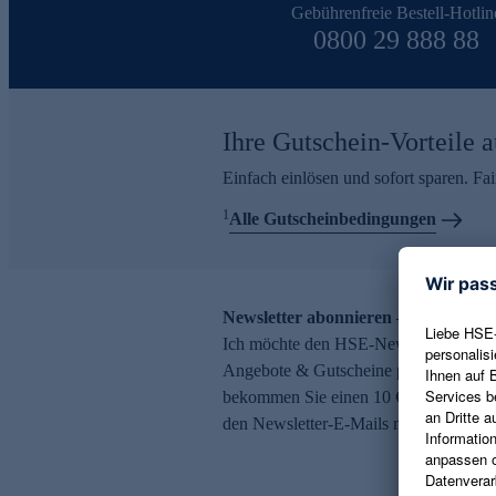
Gebührenfreie Bestell-Hotlin
0800 29 888 88
Ihre Gutschein-Vorteile a
Einfach einlösen und sofort sparen. F
1
Alle Gutscheinbedingungen
Newsletter abonnieren – 10 € Gutsch
Ich möchte den HSE-Newsletter abonni
Angebote & Gutscheine per E-Mail erh
bekommen Sie einen 10 € Gutschein. Ei
den Newsletter-E-Mails möglich.