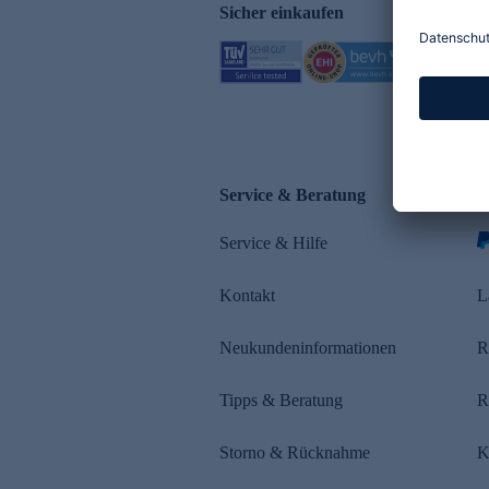
Sicher einkaufen
Service & Beratung
Z
Service & Hilfe
Kontakt
L
Neukundeninformationen
R
Tipps & Beratung
R
Storno & Rücknahme
K