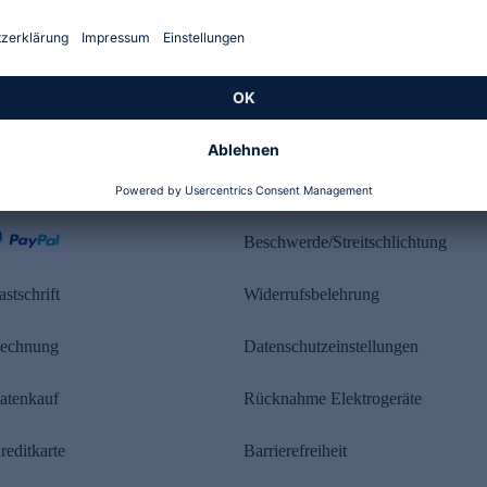
Kundenbewertung
ahlung
Rechtliches
Beschwerde/Streitschlichtung
astschrift
Widerrufsbelehrung
echnung
Datenschutzeinstellungen
atenkauf
Rücknahme Elektrogeräte
reditkarte
Barrierefreiheit