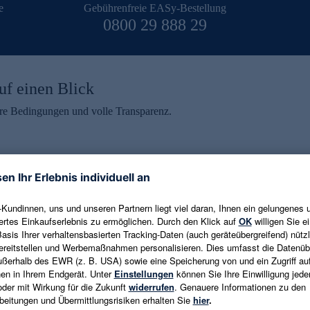
e
Gebührenfreie EASy-Bestellung
0800 29 888 29
uf einen Blick
aire Bedingungen und volle Transparenz.
ein erhalten
eren und aktuelle Trends,
E-Mail-Adresse eingeben
alten. Als Dankeschön
ne Abmeldung ist jederzeit in
Es gelten die
Datenschutzrichtlinien
un