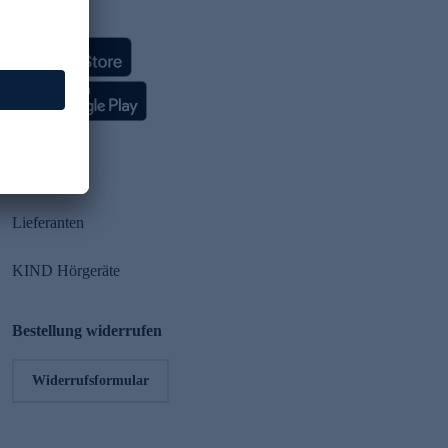
HSE App
Partner
Lieferanten
KIND Hörgeräte
Bestellung widerrufen
Widerrufsformular