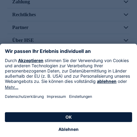
Zahlung
Rechtliches
Partner
Über HSE
Im TV
HSE International
Versand durch
Folge uns
AGB
Datenschutz
Impressum
Alle Rechte vorbehalten. Alle Preise inkl. gesetzlicher MwSt., zzgl. Versandkosten.