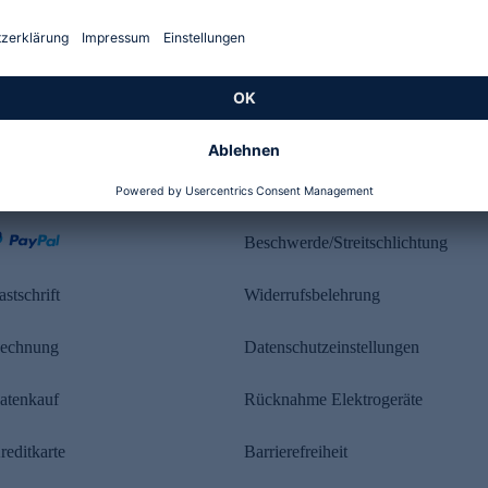
Kundenbewertung
ahlung
Rechtliches
Beschwerde/Streitschlichtung
astschrift
Widerrufsbelehrung
echnung
Datenschutzeinstellungen
atenkauf
Rücknahme Elektrogeräte
reditkarte
Barrierefreiheit