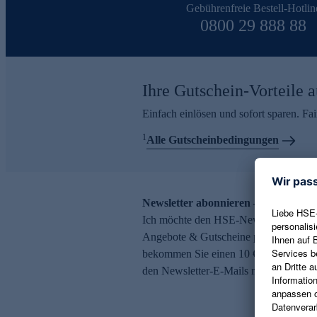
Gebührenfreie Bestell-Hotlin
0800 29 888 88
Ihre Gutschein-Vorteile a
Einfach einlösen und sofort sparen. F
1
Alle Gutscheinbedingungen
Newsletter abonnieren – 10 € Gutsch
Ich möchte den HSE-Newsletter abonni
Angebote & Gutscheine per E-Mail erh
bekommen Sie einen 10 € Gutschein. Ei
den Newsletter-E-Mails möglich.