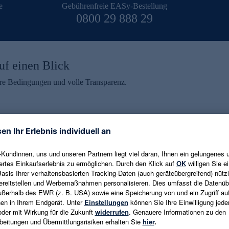
e
Gebührenfreie EASy-Bestellung
0800 29 888 29
uf einen Blick
aire Bedingungen und volle Transparenz.
ein erhalten
eren und aktuelle Trends,
E-Mail-Adresse eingeben
alten. Als Dankeschön
ne Abmeldung ist jederzeit in
Es gelten die
Datenschutzrichtlinien
un