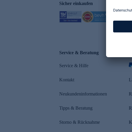
Sicher einkaufen
Service & Beratung
Z
Service & Hilfe
s
Kontakt
L
Neukundeninformationen
R
Tipps & Beratung
R
Storno & Rücknahme
K