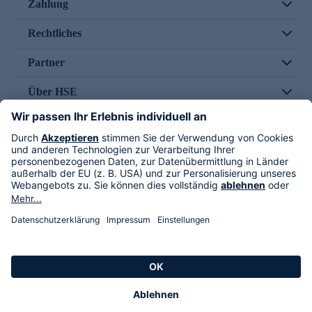
Zahlung
Rechtliches
Partner
Über HSE
Im TV
HSE International
Versand durch
Folge uns
AGB
Datenschutz
Impressum
Alle Rechte vorbehalten. Alle Preise inkl. gesetzlicher MwSt., zzgl. Versandkosten.