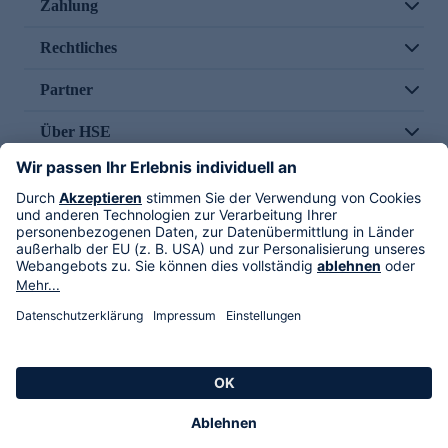
Zahlung
Rechtliches
Partner
Über HSE
Im TV
HSE International
Versand durch
Folge uns
AGB
Datenschutz
Impressum
Alle Rechte vorbehalten. Alle Preise inkl. gesetzlicher MwSt., zzgl. Versandkosten.