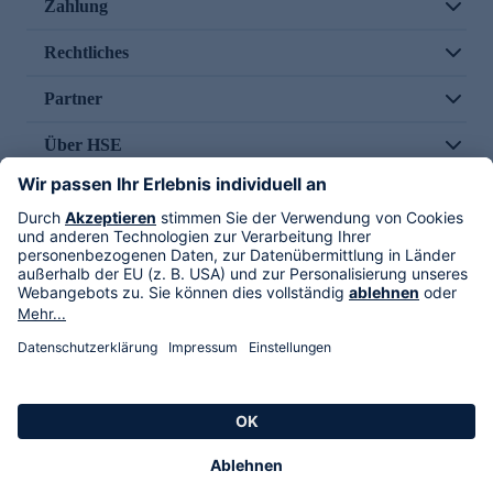
Zahlung
Rechtliches
Partner
Über HSE
Im TV
HSE International
Versand durch
Folge uns
AGB
Datenschutz
Impressum
Alle Rechte vorbehalten. Alle Preise inkl. gesetzlicher MwSt., zzgl. Versandkosten.