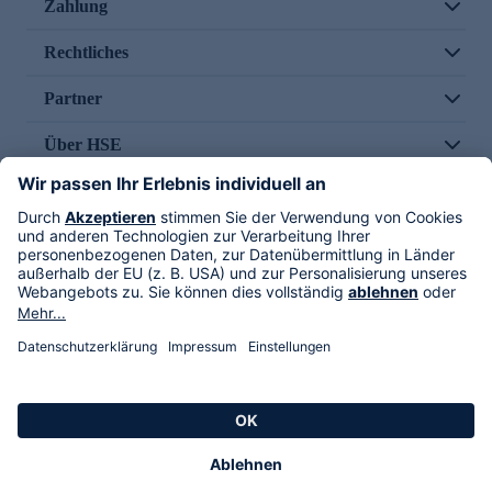
Zahlung
Rechtliches
Partner
Über HSE
Im TV
HSE International
Versand durch
Folge uns
AGB
Datenschutz
Impressum
Alle Rechte vorbehalten. Alle Preise inkl. gesetzlicher MwSt., zzgl. Versandkosten.