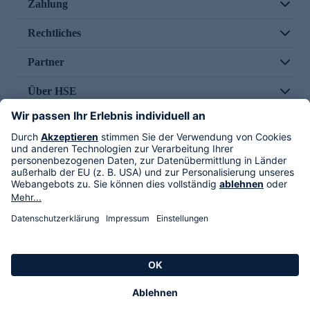
Zahlung
Rechtliches
Partner
Über HSE
Im TV
HSE International
Versand durch
Folge uns
AGB
Datenschutz
Impressum
Alle Rechte vorbehalten. Alle Preise inkl. gesetzlicher MwSt., zzgl. Versandkosten.