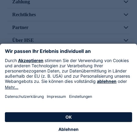
Zahlung
Rechtliches
Partner
Über HSE
Im TV
HSE International
Versand durch
Folge uns
AGB
Datenschutz
Impressum
Alle Rechte vorbehalten. Alle Preise inkl. gesetzlicher MwSt., zzgl. Versandkosten.