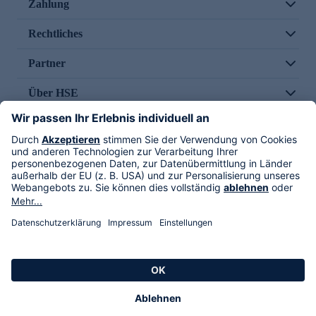
Zahlung
Rechtliches
Partner
Über HSE
Im TV
HSE International
Versand durch
Folge uns
AGB
Datenschutz
Impressum
Alle Rechte vorbehalten. Alle Preise inkl. gesetzlicher MwSt., zzgl. Versandkosten.