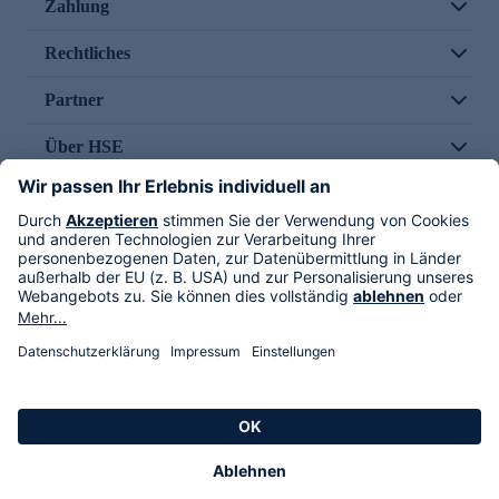
Zahlung
Rechtliches
Partner
Über HSE
Im TV
HSE International
Versand durch
Folge uns
AGB
Datenschutz
Impressum
Alle Rechte vorbehalten. Alle Preise inkl. gesetzlicher MwSt., zzgl. Versandkosten.