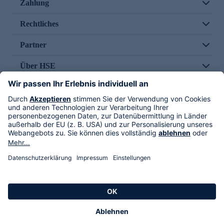
Zahlung
Rechtliches
Partner
Über HSE
Im TV
HSE International
Versand durch
Folge uns
AGB
Datenschutz
Impressum
Alle Rechte vorbehalten. Alle Preise inkl. gesetzlicher MwSt., zzgl. Versandkosten.