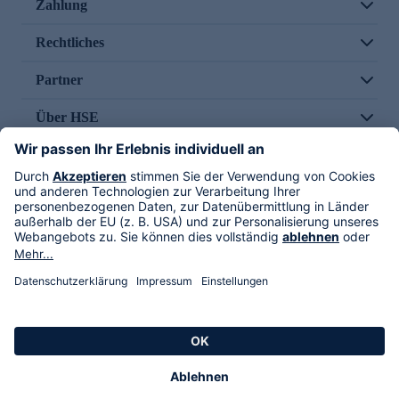
Zahlung
Rechtliches
Partner
Über HSE
Im TV
HSE International
Versand durch
Folge uns
AGB
Datenschutz
Impressum
Alle Rechte vorbehalten. Alle Preise inkl. gesetzlicher MwSt., zzgl. Versandkosten.