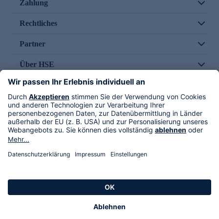
Zahlung
Rechtliches
Partner
Über HSE
Im TV
HSE International
Versand durch
Folge uns
AGB
Datenschutz
Impressum
Alle Rechte vorbehalten. Alle Preise inkl. gesetzlicher MwSt., zzgl. Versandkosten.