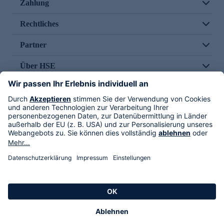
Zahlung
Rechtliches
Partner
Über HSE
Im TV
HSE International
Versand durch
Folge uns
AGB
Datenschutz
Impressum
Alle Rechte vorbehalten. Alle Preise inkl. gesetzlicher MwSt., zzgl. Versandkosten.