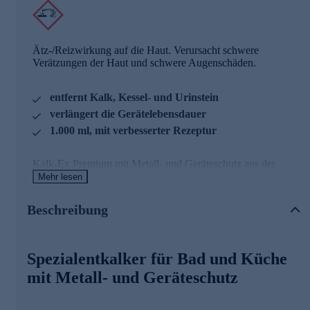
Ätz-/Reizwirkung auf die Haut. Verursacht schwere
Verätzungen der Haut und schwere Augenschäden.
entfernt Kalk, Kessel- und Urinstein
verlängert die Gerätelebensdauer
1.000 ml, mit verbesserter Rezeptur
Kalk-Ex Premium mit Metall- und Geräteschutz aus der
Linie "Das blaue Wunder" ist ein effektives Konzentrat, das
Mehr lesen
Kalk, Kessel- und Urinstein sowie Mineralablagerungen
schnell und mühelos entfernt. Eignet sich für Haushalts- und
Beschreibung
gewerblich genutzte Geräte. Kalk-Ex Premium entwickelt
keine giftigen Dämpfe, ist geruchsneutral und rückstandsfrei
mit Wasser abspülbar. Durch eine regelmäßige Anwendung
verlängern Sie die Lebensdauer Ihrer Elektrogeräte und
Spezialentkalker für Bad und Küche
sorgen für Energieeinsparung. Als besonders ergiebiges
mit Metall- und Geräteschutz
Konzentrat können Sie Kalk-Ex Premium in jedem
Wasserverhältnis mischen. Die mitgelieferte Sprühflasche
hilft Ihnen beim Mischen und Anwenden.