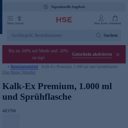
Tagesaktuelle Angebote
Menü
Ansicht
Mein Konto
Warenkorb
Suchen
Bis zu -60% auf Mode und -20%
Gutschein aktivieren
on top!
Reinigungsmittel
Kalk-Ex Premium, 1.000 ml und Sprühflasche
Das blaue Wunder
Kalk-Ex Premium, 1.000 ml
und Sprühflasche
483766