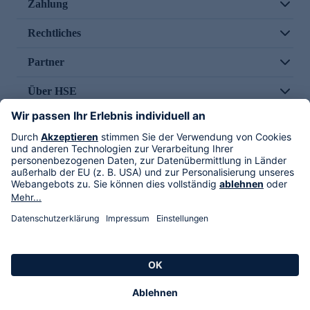
Zahlung
Rechtliches
Partner
Über HSE
Im TV
HSE International
Versand durch
Folge uns
AGB
Datenschutz
Impressum
Alle Rechte vorbehalten. Alle Preise inkl. gesetzlicher MwSt., zzgl. Versandkosten.