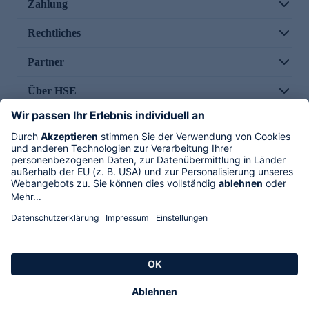
Zahlung
Rechtliches
Partner
Über HSE
Im TV
HSE International
Versand durch
Folge uns
AGB
Datenschutz
Impressum
Alle Rechte vorbehalten. Alle Preise inkl. gesetzlicher MwSt., zzgl. Versandkosten.