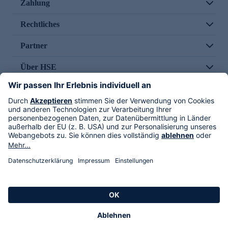
Zahlung
Rechtliches
Partner
Über HSE
Im TV
HSE International
Versand durch
Folge uns
AGB
Datenschutz
Impressum
Alle Rechte vorbehalten. Alle Preise inkl. gesetzlicher MwSt., zzgl. Versandkosten.