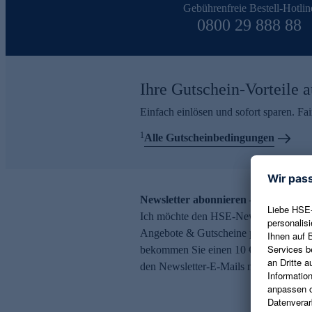
Gebührenfreie Bestell-Hotlin
0800 29 888 88
Ihre Gutschein-Vorteile a
Einfach einlösen und sofort sparen. F
1
Alle Gutscheinbedingungen
Newsletter abonnieren – 10 € Gutsch
Ich möchte den HSE-Newsletter abonni
Angebote & Gutscheine per E-Mail erh
bekommen Sie einen 10 € Gutschein. Ei
den Newsletter-E-Mails möglich.