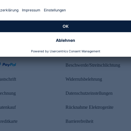
Kundenbewertung
ahlung
Rechtliches
Beschwerde/Streitschlichtung
astschrift
Widerrufsbelehrung
echnung
Datenschutzeinstellungen
atenkauf
Rücknahme Elektrogeräte
reditkarte
Barrierefreiheit