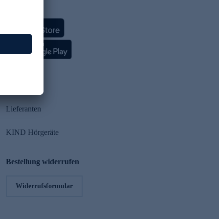
HSE App
Partner
Lieferanten
KIND Hörgeräte
Bestellung widerrufen
Widerrufsformular