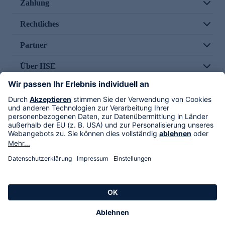
Zahlung
Rechtliches
Partner
Über HSE
Im TV
HSE International
Versand durch
Folge uns
AGB
Datenschutz
Impressum
Alle Rechte vorbehalten. Alle Preise inkl. gesetzlicher MwSt., zzgl. Versandkosten.