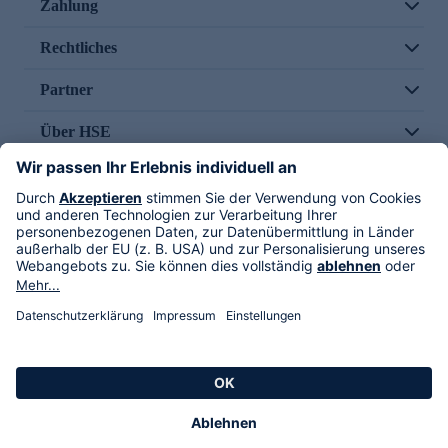
Zahlung
Rechtliches
Partner
Über HSE
Im TV
HSE International
Versand durch
Folge uns
AGB
Datenschutz
Impressum
Alle Rechte vorbehalten. Alle Preise inkl. gesetzlicher MwSt., zzgl. Versandkosten.