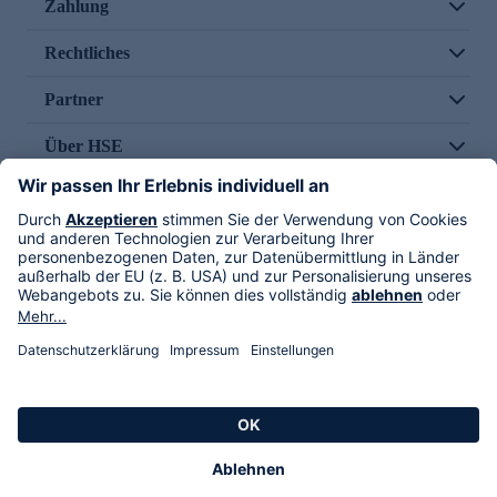
Zahlung
Rechtliches
Partner
Über HSE
Im TV
HSE International
Versand durch
Folge uns
AGB
Datenschutz
Impressum
Alle Rechte vorbehalten. Alle Preise inkl. gesetzlicher MwSt., zzgl. Versandkosten.