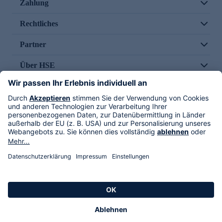
Zahlung
Rechtliches
Partner
Über HSE
Im TV
HSE International
Versand durch
Folge uns
AGB
Datenschutz
Impressum
Alle Rechte vorbehalten. Alle Preise inkl. gesetzlicher MwSt., zzgl. Versandkosten.