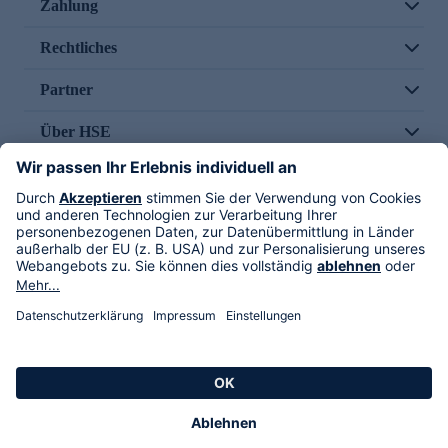
Zahlung
Rechtliches
Partner
Über HSE
Im TV
HSE International
Versand durch
Folge uns
AGB
Datenschutz
Impressum
Alle Rechte vorbehalten. Alle Preise inkl. gesetzlicher MwSt., zzgl. Versandkosten.