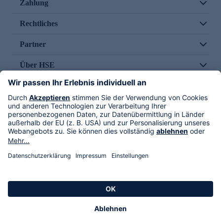
Zahlung
Rechtliches
Partner
Über HSE
Im TV
HSE International
Versand durch
Folge uns
AGB
Datenschutz
Impressum
Alle Rechte vorbehalten. Alle Preise inkl. gesetzlicher MwSt., zzgl. Versandkosten.